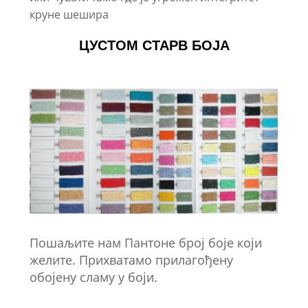
круне шешира
ЦУСТОМ СТАРВ БОЈА
Пошаљите нам Пантоне број боје који
желите. Прихватамо прилагођену
обојену сламу у боји.