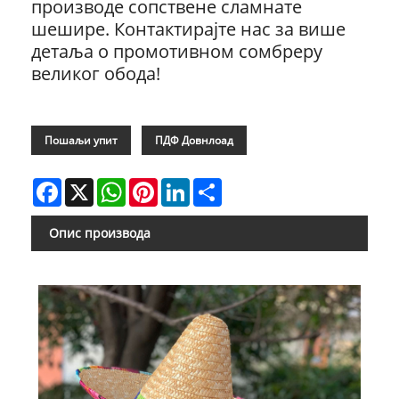
производе сопствене сламнате
шешире. Контактирајте нас за више
детаља о промотивном сомбреру
великог обода!
Пошаљи упит
ПДФ Довнлоад
Facebook
X
WhatsApp
Pinterest
LinkedIn
Share
Опис производа