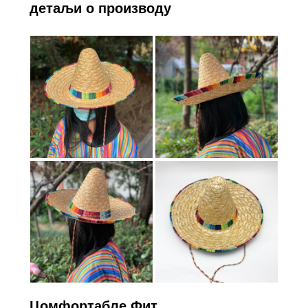
детаљи о производу
Цомфортабле Фит