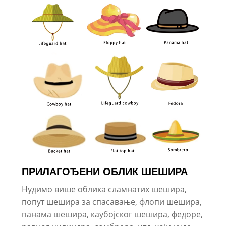
ПРИЛАГОЂЕНИ ОБЛИК ШЕШИРА
Нудимо више облика сламнатих шешира,
попут шешира за спасавање, флопи шешира,
панама шешира, каубојског шешира, федоре,