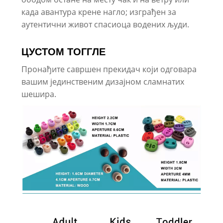
када авантура крене нагло; изграђен за
аутентични живот спасиоца водених људи.
ЦУСТОМ ТОГГЛЕ
Пронађите савршен прекидач који одговара
вашим јединственим дизајном сламнатих
шешира.