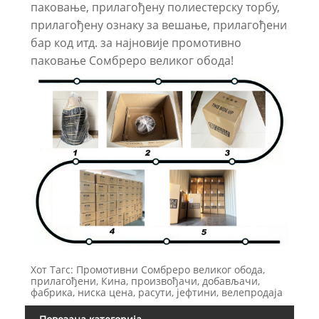
паковање, прилагођену полиестерску торбу,
прилагођену ознаку за вешање, прилагођени
бар код итд. за најновије промотивно
паковање Сомбреро великог обода!
Хот Тагс: Промотивни Сомбреро великог обода,
прилагођени, Кина, произвођачи, добављачи,
фабрика, ниска цена, расути, јефтини, велепродаја