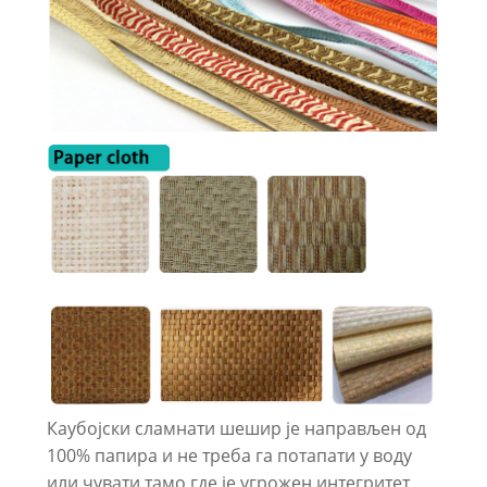
Каубојски сламнати шешир је направљен од
100% папира и не треба га потапати у воду
или чувати тамо где је угрожен интегритет