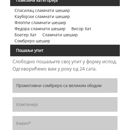
Повезана категорија
Спасилац сламнати шешир
Каубојски сламнати шешир
Флоппи сламнати шешир
Федора сламнати шешир
Висор Хат
Боатер Хат
Сламнати шешир
Сомбреро шешир
Пошаљи упит
Слободно пошаљите свој упит у форму испод.
Одговорићемо вам у року од 24 сата.