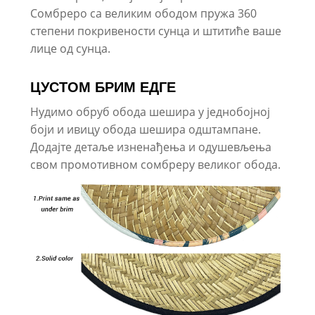
Сомбреро са великим ободом пружа 360
степени покривености сунца и штитиће ваше
лице од сунца.
ЦУСТОМ БРИМ ЕДГЕ
Нудимо обруб обода шешира у једнобојној
боји и ивицу обода шешира одштампане.
Додајте детаље изненађења и одушевљења
свом промотивном сомбреру великог обода.