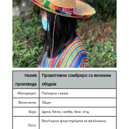
Назив
Промотивни сомбреро са великим
производа
ободом
Материјал:
Папирна слама
Величина:
58цм
Боја:
Црна, бела, смеђа, беж, итд.
Вез/ткани фластер/крпа за вез/кожна
Лого: