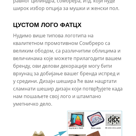
равног цилиндра, сомбрера, итд. који нуде
широк избор опција за мушки и женски пол.
ЦУСТОМ ЛОГО ФАТЦХ
Нудимо више типова логотипа на
квалитетном промотивном Сомбреро са
великим ободом, са различитим облицима и
величинама које можете прилагодити вашем
бренду, ови делови декорације могу бити
врхунац за добијање вашег бренда испред и
у средини. Дизајн шешира ће вам нацртати
сламнати шешир дизајн који потврђујете када
нам пошаљете свој лого и штампано
уметничко дело.