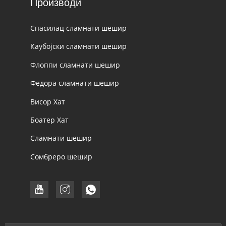
Производи
Спасилац сламнати шешир
Каубојски сламнати шешир
Флоппи сламнати шешир
Федора сламнати шешир
Висор Хат
Боатер Хат
Сламнати шешир
Сомбреро шешир