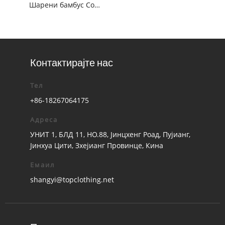
Шарени бамбус Сомбреро
Контактирајте нас
Тел
+86-18267064175
Адреса
УНИТ 1, БЛД 11, НО.88, Јинцхенг Роад, Пујианг,
Јинхуа Цити, Зхејианг Провинце, Кина
Емаил
shangyi@topclothing.net