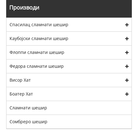
Производи
Спасилац сламнати шешир
Каубојски сламнати шешир
Флоппи сламнати шешир
Федора сламнати шешир
Висор Хат
Боатер Хат
Сламнати шешир
Сомбреро шешир