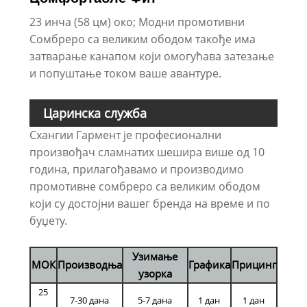
23 инча (58 цм) око; Модни промотивни
Сомбреро са великим ободом такође има
затварање канапом који омогућава затезање
и попуштање током ваше авантуре.
Царинска служба
Схангии Гармент је професионални
произвођач сламнатих шешира више од 10
година, прилагођавамо и производимо
промотивне сомбреро са великим ободом
који су достојни вашег бренда на време и по
буџету.
Узимање
МОК
Производња
Графика
Прицинг
узорка
25
7-30 дана
5-7 дана
1 дан
1 дан