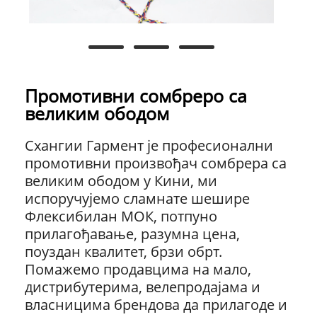
Промотивни сомбреро са
великим ободом
Схангии Гармент је професионални
промотивни произвођач сомбрера са
великим ободом у Кини, ми
испоручујемо сламнате шешире
Флексибилан МОК, потпуно
прилагођавање, разумна цена,
поуздан квалитет, брзи обрт.
Помажемо продавцима на мало,
дистрибутерима, велепродајама и
власницима брендова да прилагоде и