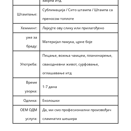
закрпа итд.
Сублимација / Сито штампа / Штампа са
Штампање:
преносом топлоте
Хемминг:
Лајкујте ову слику или прилагођено
уже за
Материјал памука, црне боје
браду:
Пецање, вожња чамцем, планинарење,
Употреба:
свакодневни живот, сурфовање,
оглашавање итд
Време
1-7 дана
узорка:
Одлика:
Еколошки
ОЕМ ОДМ
Да, ми смо професионални произвођач
услуга:
сламнатих шешира