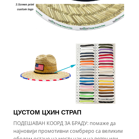
ЦУСТОМ ЦХИН СТРАП
ПОДЕШАВАН КООРД ЗА БРАДУ: помаже да
најновији промотивни сомбреро са великим
ободом остане на месту чак и на ветру или