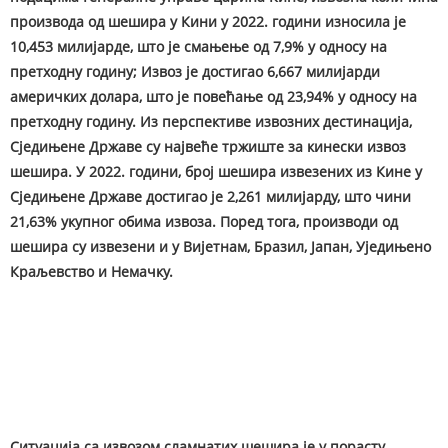
производа од шешира у Кини у 2022. години износила је
10,453 милијарде, што је смањење од 7,9% у односу на
претходну годину; Извоз је достигао 6,667 милијарди
америчких долара, што је повећање од 23,94% у односу на
претходну годину. Из перспективе извозних дестинација,
Сједињене Државе су највеће тржиште за кинески извоз
шешира. У 2022. години, број шешира извезених из Кине у
Сједињене Државе достигао је 2,261 милијарду, што чини
21,63% укупног обима извоза. Поред тога, производи од
шешира су извезени и у Вијетнам, Бразил, Јапан, Уједињено
Краљевство и Немачку.
Ситуација са извозом сламнатих шешира је у порасту,