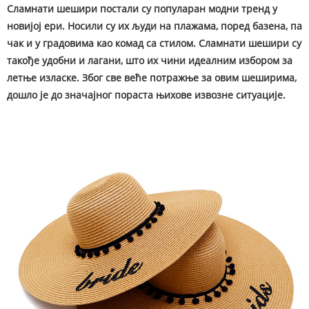
Сламнати шешири постали су популаран модни тренд у
новијој ери. Носили су их људи на плажама, поред базена, па
чак и у градовима као комад са стилом. Сламнати шешири су
такође удобни и лагани, што их чини идеалним избором за
летње изласке. Због све веће потражње за овим шеширима,
дошло је до значајног пораста њихове извозне ситуације.