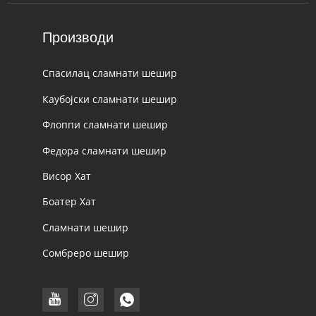
Производи
Спасилац сламнати шешир
Каубојски сламнати шешир
Флоппи сламнати шешир
Федора сламнати шешир
Висор Хат
Боатер Хат
Сламнати шешир
Сомбреро шешир