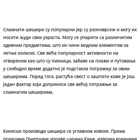
Сламнати шешири су популарни јер су разноврсни и могу их
носити људи свих узраста. Могу се упарити са различитим
одевним предметима, што их чини модним елементом за
летње изласке. Све већа популарност активности на
отвореном као што су пикници, забаве на плажи и путовања
у слободно време додатно је подстакла потражњу за овим
шеширима. Поред тога, растућа свест о заштити коже је још
један фактор који доприноси све већој потражњи за
сламнатим шеширима.
Кинески производи шешира се углавном извозе. Према
подацима Генералне управе царина Кине, извозна количина