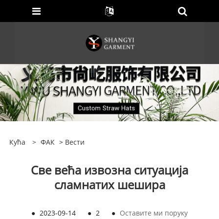
Кућа
>
ФАК
>
Вести
Све већа извозна ситуација
сламнатих шешира
●
2023-09-14
●
2
●
Оставите ми поруку