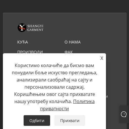
КУЋА
О НАМА
ПРОИЗВОДИ
ФАК
X
ПРЕУЗИМАЊЕ
ПОШАЉИ УПИТ
Користимо колачиће да бисмо вам
КОНТАКТИРАЈТЕ НАС
понудили боље искуство прегледања,
анализирали саобраћај на сајту и
персонализовали садржај.
Ауторско право © 2022 ИИВУ СХАНГИИ ГАРМЕНТ
Коришћењем овог сајта прихватате
ЦО.,ЛТД - Сламнати шешир за спасиоце, каубојски
нашу употребу колачића.
Политика
сламнати шешир - Сва права задржана.
приватности
Links
Sitemap
RSS
XML
Одбити
Прихвати
Политика приватности