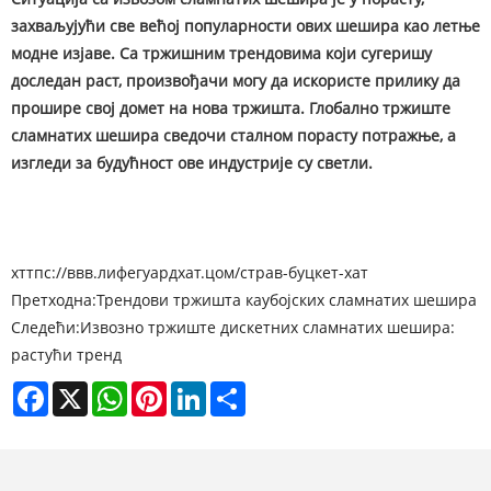
захваљујући све већој популарности ових шешира као летње
модне изјаве. Са тржишним трендовима који сугеришу
доследан раст, произвођачи могу да искористе прилику да
прошире свој домет на нова тржишта. Глобално тржиште
сламнатих шешира сведочи сталном порасту потражње, а
изгледи за будућност ове индустрије су светли.
хттпс://ввв.лифегуардхат.цом/страв-буцкет-хат
Претходна:
Трендови тржишта каубојских сламнатих шешира
Следећи:
Извозно тржиште дискетних сламнатих шешира:
растући тренд
Facebook
X
WhatsApp
Pinterest
LinkedIn
Share