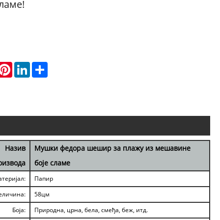
ламе!
hatsApp
Pinterest
LinkedIn
Share
Назив
Мушки федора шешир за плажу из мешавине
оизвода
боје сламе
теријал:
Папир
еличина:
58цм
Боја:
Природна, црна, бела, смеђа, беж, итд.