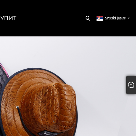
УПИТ
Srpski језик