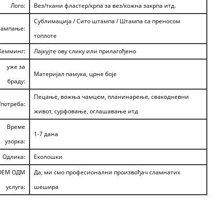
Лого:
Вез/ткани фластер/крпа за вез/кожна закрпа итд.
Сублимација / Сито штампа / Штампа са преносом
ампање:
топлоте
Хемминг:
Лајкујте ову слику или прилагођено
уже за
Материјал памука, црне боје
браду:
Пецање, вожња чамцем, планинарење, свакодневни
Употреба:
живот, сурфовање, оглашавање итд
Време
1-7 дана
узорка:
Одлика:
Еколошки
ОЕМ ОДМ
Да, ми смо професионални произвођач сламнатих
услуга:
шешира