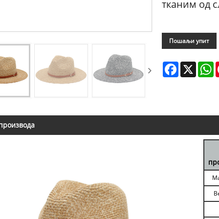
тканим од с
Пошаљи упит
Facebook
X
W
производа
пр
Ма
В