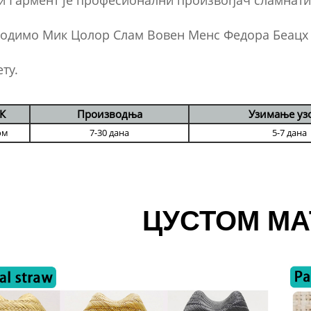
и Гармент је професионални произвођач сламнати
одимо Мик Цолор Слам Вовен Менс Федора Беацх Ха
ту.
К
Производња
Узимање уз
ом
7-30 дана
5-7 дана
ЦУСТОМ МА