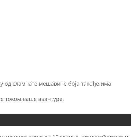
у од сламнате мешавине боја такође има
е током ваше авантуре.