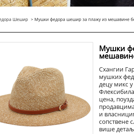
едора Шешир
> Мушки федора шешир за плажу из мешавине бо
Мушки фе
мешавине
Схангии Га
мушких фед
децу микс 
Флексибила
цена, поузд
продавцима
и власници
сопствене с
више детаљ