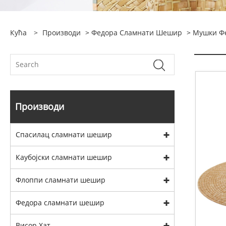
Кућа
>
Производи
>
Федора Сламнати Шешир
>
Мушки Ф
Производи
Спасилац сламнати шешир
Каубојски сламнати шешир
Флоппи сламнати шешир
Федора сламнати шешир
Висор Хат