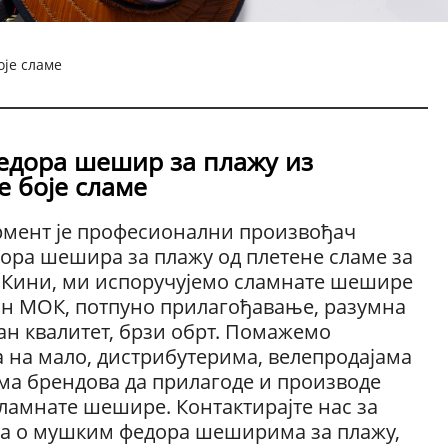
је сламе
дора шешир за плажу из
 боје сламе
рмент је професионални произвођач
ора шешира за плажу од плетене сламе за
у Кини, ми испоручујемо сламнате шешире
н МОК, потпуно прилагођавање, разумна
ан квалитет, брзи обрт. Помажемо
 на мало, дистрибутерима, велепродајама
ма брендова да прилагоде и производе
ламнате шешире. Контактирајте нас за
а о мушким федора шеширима за плажу,