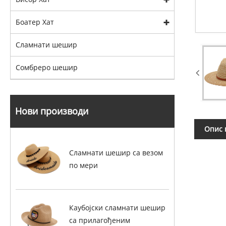
Боатер Хат
Сламнати шешир
Сомбреро шешир
Нови производи
Опис 
Сламнати шешир са везом
по мери
Каубојски сламнати шешир
са прилагођеним