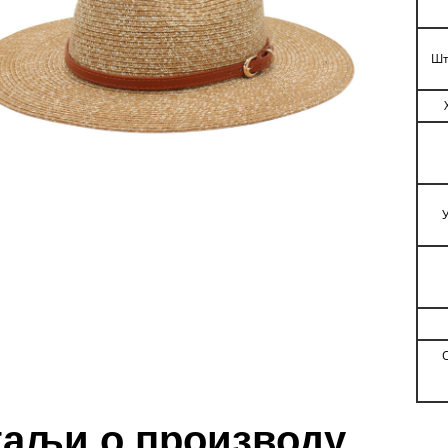
Шт
таљи о производу