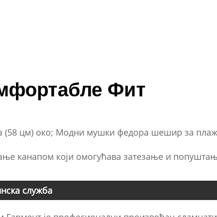
мфортабле Фит
а (58 цм) око; Модни мушки федора шешир за плаж
ање канапом који омогућава затезање и попуштањ
нска служба