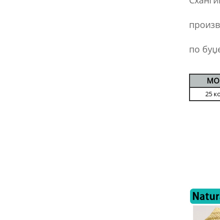
Сханги
произв
по буџе
МО
25 к