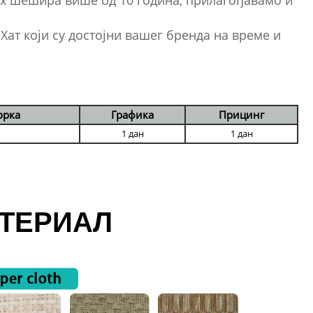
х шешира више од 10 година, прилагођавамо и
т који су достојни вашег бренда на време и
орка
Графика
Прицинг
1 дан
1 дан
ТЕРИАЛ