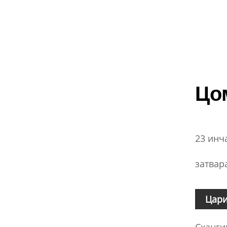
Цо
23 инч
затвар
Цари