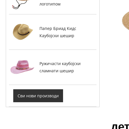
логотипом
Папер Бриад Кидс
Каубојски шешир
Ружичасти каубојски
сламнати шешир
Сви нови производи
де