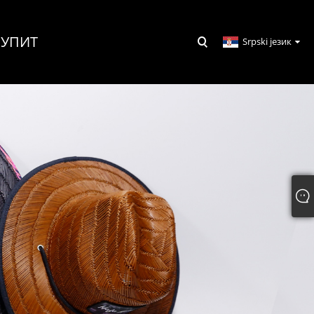
УПИТ
Srpski језик