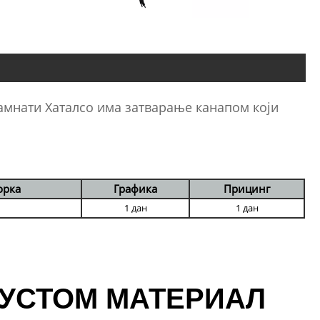
Сламнати Хаталсо има затварање канапом који
орка
Графика
Прицинг
1 дан
1 дан
УСТОМ МАТЕРИАЛ