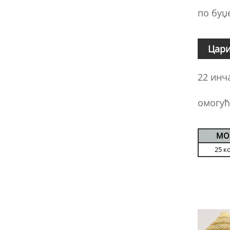
по буџе
Цари
22 инч
омогућ
МО
25 к