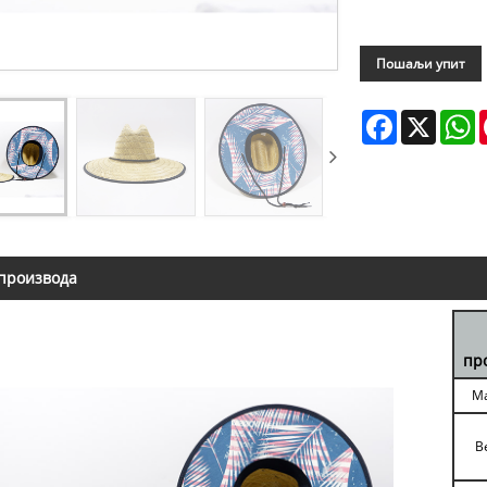
Пошаљи упит
Facebook
X
W
производа
пр
Ма
В