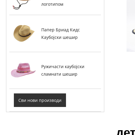
логотипом
Папер Бриад Кидс
Каубојски шешир
Ружичасти каубојски
сламнати шешир
Сви нови производи
де