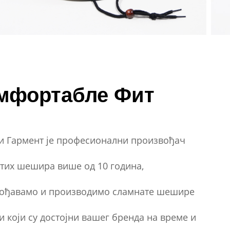
мфортабле Фит
и Гармент је професионални произвођач
тих шешира више од 10 година,
ођавамо и производимо сламнате шешире
и који су достојни вашег бренда на време и