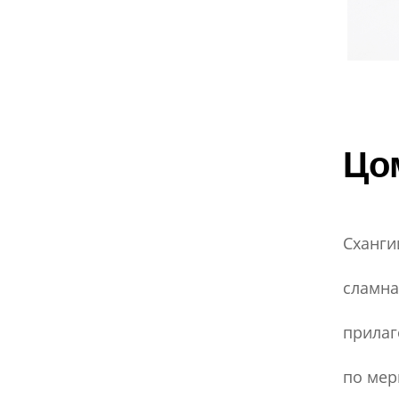
Цо
Сханги
сламна
прилаг
по мер