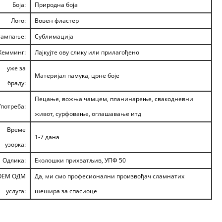
Боја:
Природна боја
Лого:
Вовен фластер
ампање:
Сублимација
Хемминг:
Лајкујте ову слику или прилагођено
уже за
Материјал памука, црне боје
браду:
Пецање, вожња чамцем, планинарење, свакодневни
Употреба:
живот, сурфовање, оглашавање итд
Време
1-7 дана
узорка:
Одлика:
Еколошки прихватљив, УПФ 50
ОЕМ ОДМ
Да, ми смо професионални произвођач сламнатих
услуга:
шешира за спасиоце