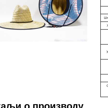
Шт
таљи о производу