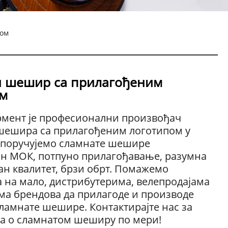
пом
 шешир са прилагођеним
ом
рмент је професионални произвођач
шешира са прилагођеним логотипом у
споручујемо сламнате шешире
н МОК, потпуно прилагођавање, разумна
ан квалитет, брзи обрт. Помажемо
 на мало, дистрибутерима, велепродајама
ма брендова да прилагоде и производе
ламнате шешире. Контактирајте нас за
а о сламнатом шеширу по мери!