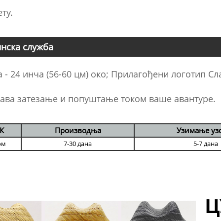
ту.
нска служба
а - 24 инча (56-60 цм) око; Прилагођени логотип 
ава затезање и попуштање током ваше авантуре.
К
Производња
Узимање уз
ом
7-30 дана
5-7 дана
Ц