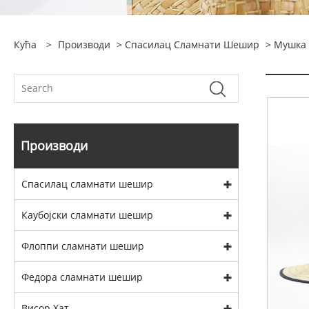
Кућа
>
Производи
>
Спасилац Сламнати Шешир
>
Мушка 
Производи
Спасилац сламнати шешир
Каубојски сламнати шешир
Флоппи сламнати шешир
Федора сламнати шешир
Висор Хат