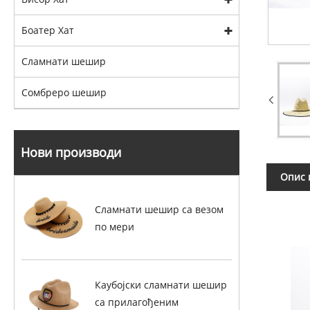
Боатер Хат
Сламнати шешир
Сомбреро шешир
Нови производи
Опис 
Сламнати шешир са везом
по мери
Каубојски сламнати шешир
са прилагођеним