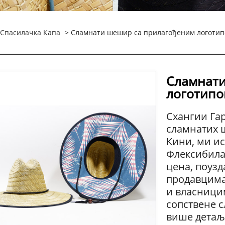
Спасилачка Капа
> Сламнати шешир са прилагођеним логоти
Сламнати
логотип
Схангии Га
сламнатих 
Кини, ми и
Флексибила
цена, поузд
продавцима
и власници
сопствене с
више детаљ